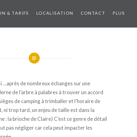
ON & TARIFS
LOCALISATION
CONTACT
PLUS
i …après de nombreux échanges sur une
rne de l’arbre à palabres à trouver un accord
sièges de camping à trimballer et l’horaire de
, ni trop tard, un enjeu de taille est dans la
e : la brioche de Claire) C’est ce genre de détail
out pas négliger car cela peut impacter les
urnée.