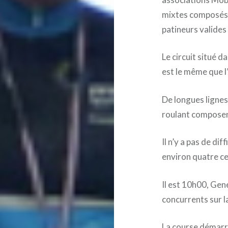
mixtes composés 
patineurs valides
Le circuit situé 
est le même que l’
De longues ligne
roulant composen
Il n’y a pas de di
environ quatre ce
Il est 10h00, Gen
concurrents sur l
La course démarre 