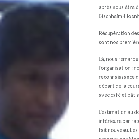
après nous être é
Bischheim-Hoenh
Récupération des
sont nos première
Là, nous remarquo
l’organisation : 
reconnaissance de
départ de la cours
avec café et pâti
L’estimation au d
inférieure par ra
fait nouveau, Les
associations Mobi