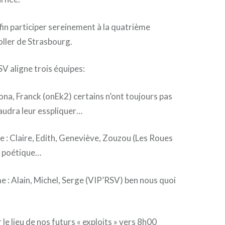
in participer sereinement à la quatrième
oller de Strasbourg.
SV aligne trois équipes:
ona, Franck (onEk2) certains n’ont toujours pas
audra leur esspliquer…
 : Claire, Edith, Geneviève, Zouzou (Les Roues
s poétique…
: Alain, Michel, Serge (VIP’RSV) ben nous quoi
le lieu de nos futurs « exploits » vers 8h00