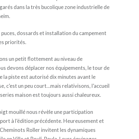
garés dans la très bucolique zone industrielle de
eim.
 puces, dossards et installation du campement
s priorités.
ns un petit flottement au niveau de
nous devons déplacer nos équipements, le tour de
 la piste est autorisé dix minutes avant le
e, c’est un peu court…mais relativisons, l’accueil
sseries maison est toujours aussi chaleureux.
oigt mouillé nous révèle une participation
pport à l’édition précédente. Heureusement et
 Cheminots Roller invitent les dynamiques
le en Ville et Rouli-Roula. Leurs équipages