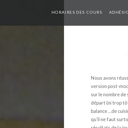
HORAIRES DES COURS
ADHÉSI
Nous avons réuss
version post-mode
sur le nombre de 
départ (ni trop tôt
balance …de cuisin
qu’il ne faut surt
résultats de la jo