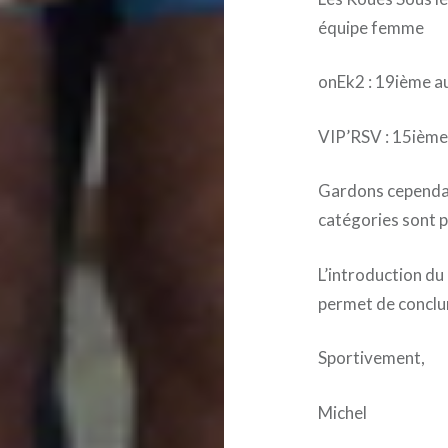
équipe femme
onEk2 : 19ième a
VIP’RSV : 15ième
Gardons cependant
catégories sont 
L’introduction du
permet de conclu
Sportivement,
Michel