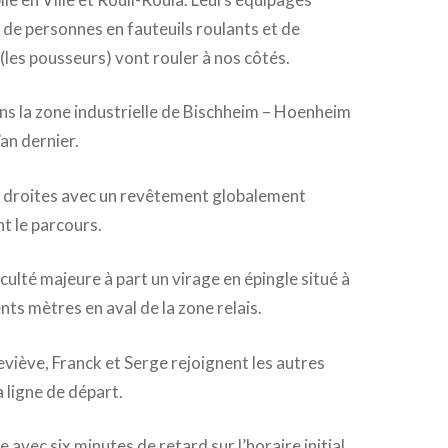
de personnes en fauteuils roulants et de
 (les pousseurs) vont rouler à nos côtés.
dans la zone industrielle de Bischheim – Hoenheim
an dernier.
s droites avec un revêtement globalement
t le parcours.
fficulté majeure à part un virage en épingle situé à
nts mètres en aval de la zone relais.
eviève, Franck et Serge rejoignent les autres
a ligne de départ.
avec six minutes de retard sur l’horaire initial.