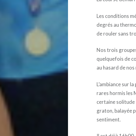
Les conditions m
degrés au thermo
de rouler sans tro
Nos trois groupe
quelquefois de co
au hasard de nos 
L’ambiance sur la 
rares hormis les 
certaine solitude 
graton, balayée p
sentiment.
Il est déjà 16h00