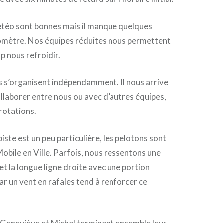
étéo sont bonnes mais il manque quelques
mètre. Nos équipes réduites nous permettent
p nous refroidir.
s s’organisent indépendamment. Il nous arrive
llaborer entre nous ou avec d’autres équipes,
rotations.
piste est un peu particulière, les pelotons sont
Mobile en Ville. Parfois, nous ressentons une
et la longue ligne droite avec une portion
ar un vent en rafales tend à renforcer ce
, Geneviève et Michel terminent ensemble leur