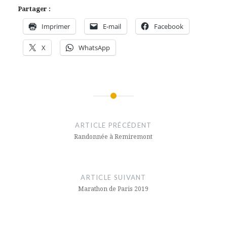
Partager :
Imprimer
E-mail
Facebook
X
WhatsApp
Navigation
de
ARTICLE PRÉCÉDENT
l’article
Randonnée à Remiremont
ARTICLE SUIVANT
Marathon de Paris 2019