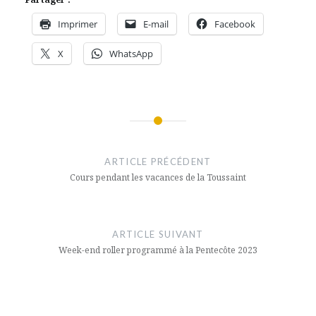
Imprimer
E-mail
Facebook
X
WhatsApp
Navigation
de
ARTICLE PRÉCÉDENT
l’article
Cours pendant les vacances de la Toussaint
ARTICLE SUIVANT
Week-end roller programmé à la Pentecôte 2023