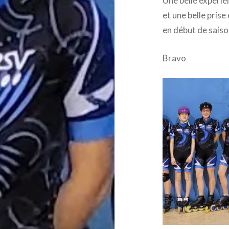
Une belle expérien
et une belle prise
en début de saiso
Bravo