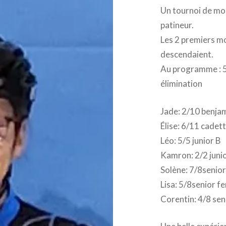
Un tournoi de mo
patineur.
Les 2 premiers mo
descendaient.
Au programme : 5 
élimination
Jade: 2/10 benja
Élise: 6/11 cadet
Léo: 5/5 junior B
Kamron: 2/2 juni
Solène: 7/8senio
Lisa: 5/8senior 
Corentin: 4/8 se