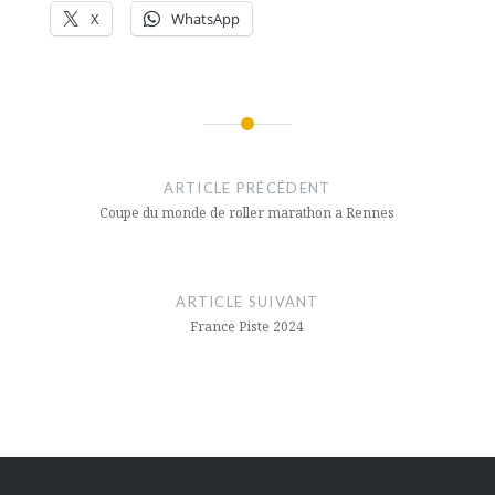
X
WhatsApp
Navigation
de
ARTICLE PRÉCÉDENT
l’article
Coupe du monde de roller marathon a Rennes
ARTICLE SUIVANT
France Piste 2024