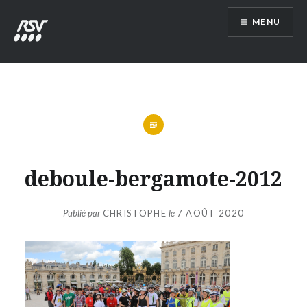
Aller
MENU
au
contenu
RSV54
deboule-bergamote-2012
Publié par
CHRISTOPHE
le
7 AOÛT 2020