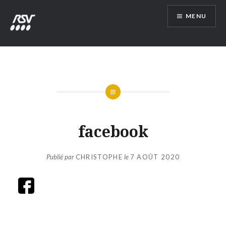
Aller
MENU
au
contenu
RSV54
facebook
Publié par
CHRISTOPHE
le
7 AOÛT 2020