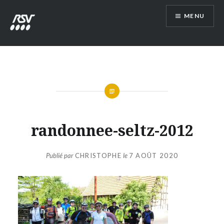
Aller
MENU
au
contenu
RSV54
randonnee-seltz-2012
Publié par
CHRISTOPHE
le
7 AOÛT 2020