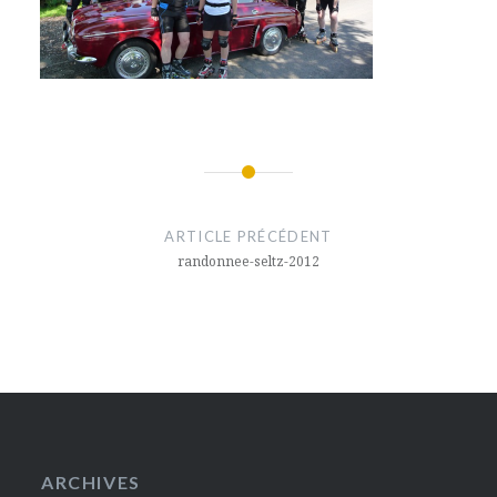
Navigation
de
ARTICLE PRÉCÉDENT
l’article
randonnee-seltz-2012
ARCHIVES