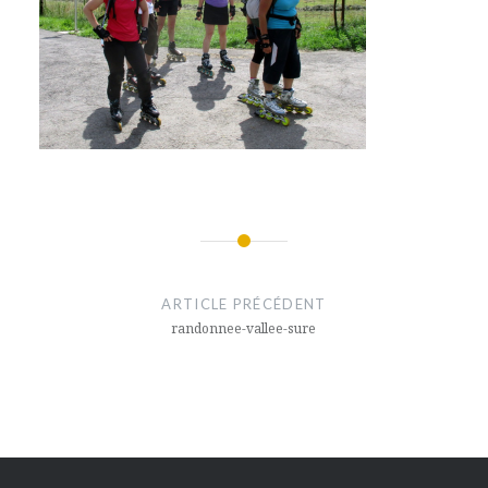
Navigation
de
ARTICLE PRÉCÉDENT
l’article
randonnee-vallee-sure