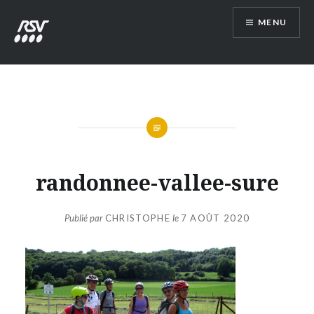
Aller
MENU
au
contenu
RSV54
randonnee-vallee-sure
Publié par
CHRISTOPHE
le
7 AOÛT 2020