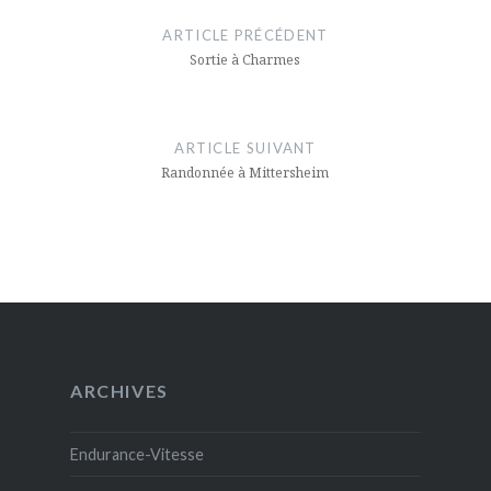
de
ARTICLE PRÉCÉDENT
l’article
Sortie à Charmes
ARTICLE SUIVANT
Randonnée à Mittersheim
ARCHIVES
Endurance-Vitesse