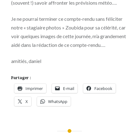
(souvent !) savoir affronter les prévisions météo….
Je ne pourrai terminer ce compte-rendu sans féliciter
notre « stagiaire photos » Zoubida pour sa célérité, car
voir quelques images de cette journée, m’a grandement
aidé dans la rédaction de ce compte-rendu….
amitiés, daniel
Partager :
Imprimer
E-mail
Facebook
X
WhatsApp
Navigation