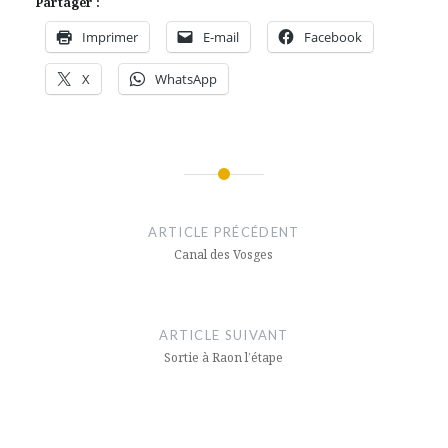
Partager :
Imprimer
E-mail
Facebook
X
WhatsApp
Navigation
de
ARTICLE PRÉCÉDENT
l’article
Canal des Vosges
ARTICLE SUIVANT
Sortie à Raon l’étape