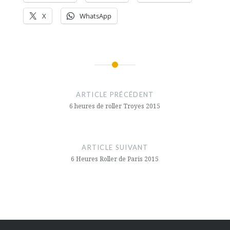
X
WhatsApp
Navigation
de
ARTICLE PRÉCÉDENT
l’article
6 heures de roller Troyes 2015
ARTICLE SUIVANT
6 Heures Roller de Paris 2015