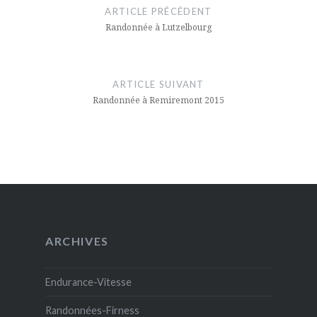
de
ARTICLE PRÉCÉDENT
l’article
Randonnée à Lutzelbourg
ARTICLE SUIVANT
Randonnée à Remiremont 2015
ARCHIVES
Endurance-Vitesse
Randonnées-Firness