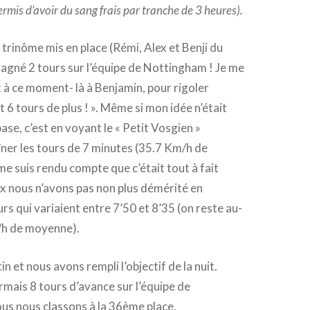
rmis d’avoir du sang frais par tranche de 3 heures).
 trinôme mis en place (Rémi, Alex et Benji du
agné 2 tours sur l’équipe de Nottingham ! Je me
t à ce moment- là à Benjamin, pour rigoler
t 6 tours de plus ! ». Même si mon idée n’était
base, c’est en voyant le « Petit Vosgien »
ner les tours de 7 minutes (35.7 Km/h de
e suis rendu compte que c’était tout à fait
ex nous n’avons pas non plus démérité en
rs qui variaient entre 7’50 et 8’35 (on reste au-
/h de moyenne).
in et nous avons rempli l’objectif de la nuit.
ais 8 tours d’avance sur l’équipe de
us nous classons à la 36ème place.