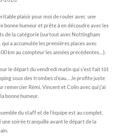
éritable plaisir pour moi de rouler avec une
de bonne humeur et prête à en découdre avec les
ts de la catégorie (surtout avec Nottingham
 qui a accumulée les premières places avec
 600 km au compteur les années précédentes…).
 sur le départ du vendredi matin qui s’est fait tôt
amping sous des trombes d’eau… Je profite juste
r remercier Rémi, Vincent et Colin avec qui j’ai
s la bonne humeur.
nsemble du staff et de l’équipe est au complet.
une soirée tranquille avant le départ de la
ain.