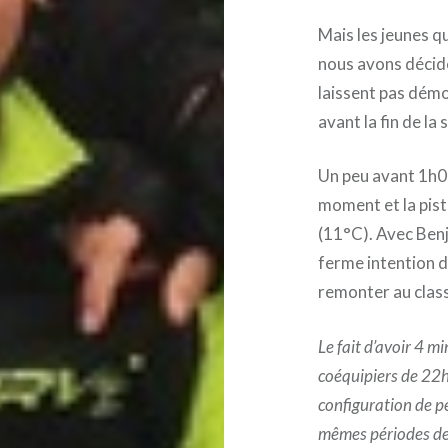
Mais les jeunes q
nous avons décidé
laissent pas démo
avant la fin de la 
Un peu avant 1h00
moment et la piste
(11°C). Avec Benj
ferme intention d
remonter au clas
Le fait d’avoir 4 m
coéquipiers de 22
configuration de p
mêmes périodes de r