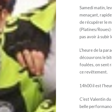
Samedi matin, lev
menaçant, rapide 
de récupérer le m
(Platines/Roues) 
pas avoir à subir l
L’heure de la para
découvrons le bit
foulées, on sent 
ce revêtement.
14h00 il est l’heu
C’est Valentin du 
belle performance