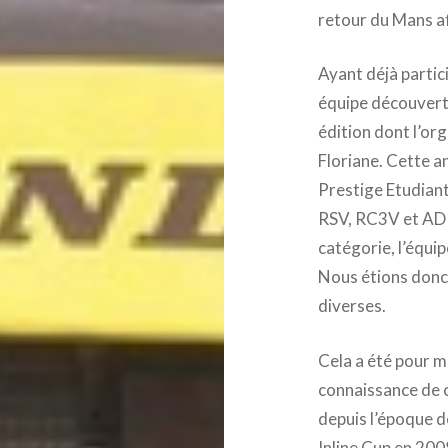
retour du Mans afi
Ayant déjà partic
équipe découverte
édition dont l’or
Floriane. Cette a
Prestige Etudiant
RSV, RC3V et AD 
catégorie, l’équi
Nous étions donc 
diverses.
Cela a été pour m
connaissance de c
depuis l’époque d
Inline Cup en 20