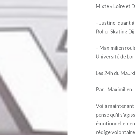
Mixte « Loire et 
– Justine, quant à
Roller Skating D
– Maximilien roul
Université de Lorr
Les 24h du Ma…xi
Par…Maximilien
Voilà maintenant p
pense qu’il s’agiss
émotionnellement
rédige volontair