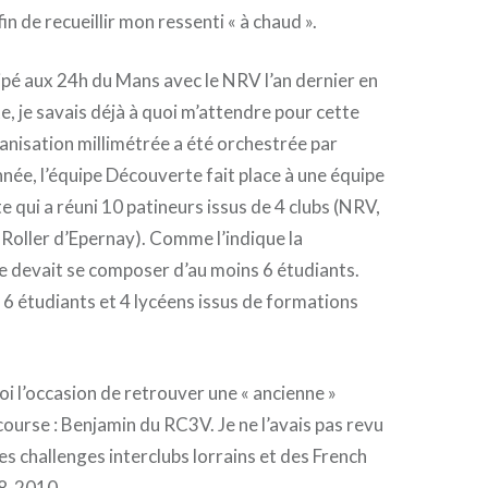
n de recueillir mon ressenti « à chaud ».
ipé aux 24h du Mans avec le NRV l’an dernier en
, je savais déjà à quoi m’attendre pour cette
ganisation millimétrée a été orchestrée par
nnée, l’équipe Découverte fait place à une équipe
e qui a réuni 10 patineurs issus de 4 clubs (NRV,
Roller d’Epernay). Comme l’indique la
pe devait se composer d’au moins 6 étudiants.
6 étudiants et 4 lycéens issus de formations
oi l’occasion de retrouver une « ancienne »
ourse : Benjamin du RC3V. Je ne l’avais pas revu
es challenges interclubs lorrains et des French
08-2010.