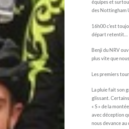
équipes et surtout
des Nottingham U
16h00 c’est touj
départ retentit…
Benji du NRV ouvre
plus vite que nou
Les premiers tour
La pluie fait son g
glissant. Certai
« S » de la montée
avec déception q
nous devance au 