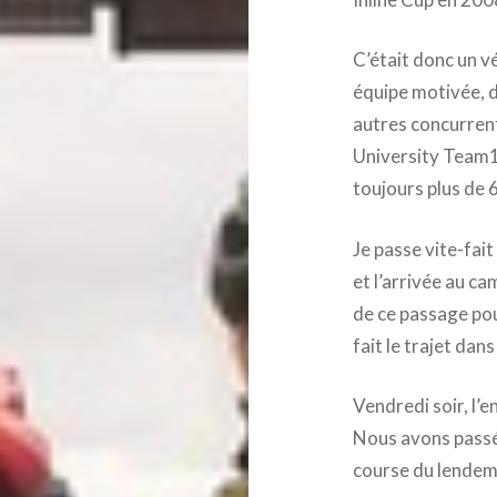
C’était donc un v
équipe motivée, 
autres concurren
University Team1
toujours plus de
Je passe vite-fait
et l’arrivée au c
de ce passage pou
fait le trajet dan
Vendredi soir, l’e
Nous avons passé 
course du lendem