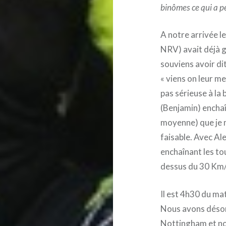
binômes ce qui a pe
A notre arrivée le
NRV) avait déjà g
souviens avoir di
« viens on leur me
pas sérieuse à la 
(Benjamin) enchaî
moyenne) que je m
faisable. Avec Al
enchaînant les tou
dessus du 30 Km
Il est 4h30 du mat
Nous avons désorm
Nottingham et no